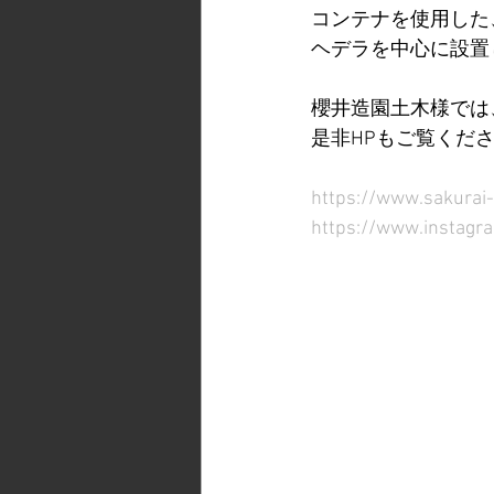
コンテナを使用した
ヘデラを中心に設置
櫻井造園土木様では
是非HPもご覧くだ
https://www.sakurai-
https://www.instagr