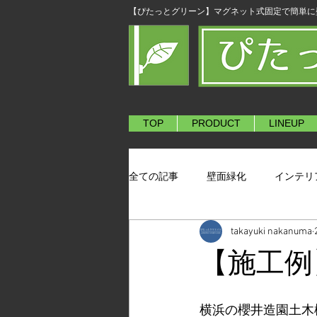
​【ぴたっとグリーン】マグネット式固定で簡単
TOP
PRODUCT
LINEUP
全ての記事
壁面緑化
インテリ
takayuki nakanuma
【施工例
横浜の櫻井造園土木