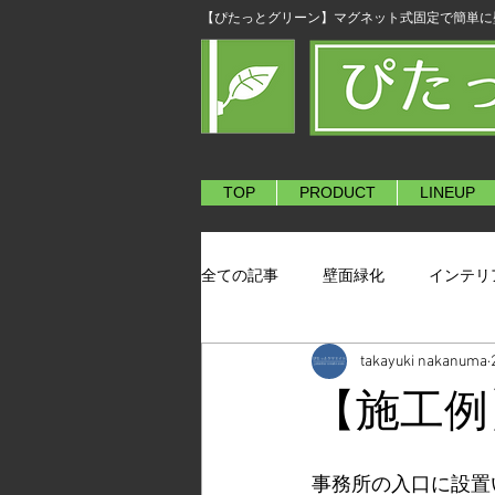
​【ぴたっとグリーン】マグネット式固定で簡単
TOP
PRODUCT
LINEUP
全ての記事
壁面緑化
インテリ
takayuki nakanuma
【施工例
事務所の入口に設置