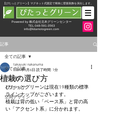
​【ぴたっとグリーン】マグネット式固定で簡単に壁面装飾を演出します。
Powered by 株式会社北本グリーンセンター
TEL:048-591-3563
info@kitamotogreen.com
記事
全ての記事
takayuki nakanuma
全ての記事
2021年6月6日
読了時間: 1分
植栽の選び方
壁面緑化
ぴたっとグリーンは現在19種類の標準
インテリア
ラインナップがございます。
空間デザイン
植栽は背の低い「ベース系」と背の高
い「アクセント系」に分かれます。