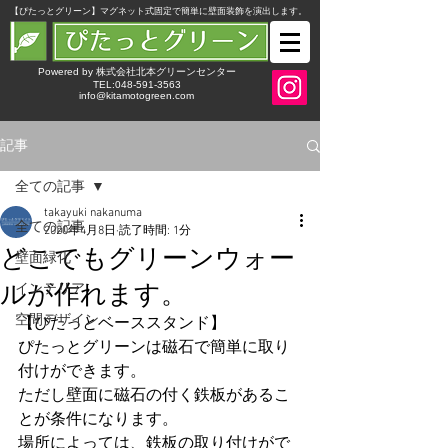
​【ぴたっとグリーン】マグネット式固定で簡単に壁面装飾を演出します。
Powered by 株式会社北本グリーンセンター
TEL:048-591-3563
info@kitamotogreen.com
記事
全ての記事
takayuki nakanuma
全ての記事
2020年4月8日
読了時間: 1分
どこでもグリーンウォー
壁面緑化
ルが作れます。
インテリア
空間デザイン
【ぴたっとベーススタンド】
ぴたっとグリーンは磁石で簡単に取り
付けができます。
ただし壁面に磁石の付く鉄板があるこ
とが条件になります。
場所によっては、鉄板の取り付けがで