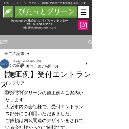
​【ぴたっとグリーン】マグネット式固定で簡単に壁面装飾を演出します。
Powered by 株式会社北本グリーンセンター
TEL:048-591-3563
info@kitamotogreen.com
記事
全ての記事
takayuki nakanuma
全ての記事
2021年10月21日
読了時間: 1分
【施工例】受付エントラン
壁面緑化
ス
インテリア
空間デザイン
ぴたっとグリーンの施工例をご案内い
たします。
大阪市内の会社様で、受付エントラン
ス部分にご利用いただきました。
ご依頼は内装関連のデザインをされて
いる会社様からのご依頼です。