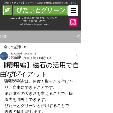
​【ぴたっとグリーン】マグネット式固定で簡単に壁面装飾を演出します。
Powered by 株式会社北本グリーンセンター
TEL:048-591-3563
info@kitamotogreen.com
記事
全ての記事
takayuki nakanuma
全ての記事
2021年10月31日
読了時間: 1分
【応用編】磁石の活用で自
壁面緑化
由なレイアウト
インテリア
空間デザイン
磁石の利点は、何度も取ったり付けた
り、自由にできることです。
また磁石の大きさを変えることで、吸
着力を調整もできます。
ぴたっとグリーンと併用することで、
表現の幅をUPします。