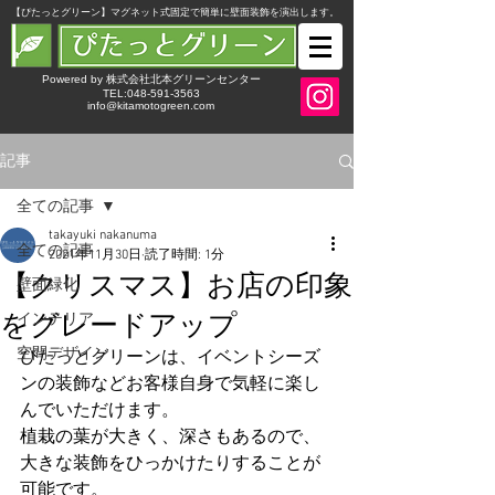
​【ぴたっとグリーン】マグネット式固定で簡単に壁面装飾を演出します。
Powered by 株式会社北本グリーンセンター
TEL:048-591-3563
info@kitamotogreen.com
記事
全ての記事
takayuki nakanuma
全ての記事
2021年11月30日
読了時間: 1分
【クリスマス】お店の印象
壁面緑化
をグレードアップ
インテリア
空間デザイン
ぴたっとグリーンは、イベントシーズ
ンの装飾などお客様自身で気軽に楽し
んでいただけます。
植栽の葉が大きく、深さもあるので、
大きな装飾をひっかけたりすることが
可能です。