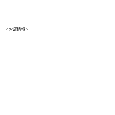
＜お店情報＞
Bar asso
京都市東山区林下町434 EXIT祇園2-B
TEL：075-950-1611
Instagram： 
https://www.instagram.com/gion_bar_a
sso/
すべて表示
最新記事